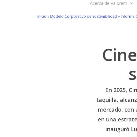
Acerca de Valorem
Skip
to
Inicio
»
Modelo Corporativo de Sostenibilidad
»
Informe 
main
content
Cine
s
En 2025, Ci
taquilla, alcan
mercado, con 
en una estrate
inauguró Lu