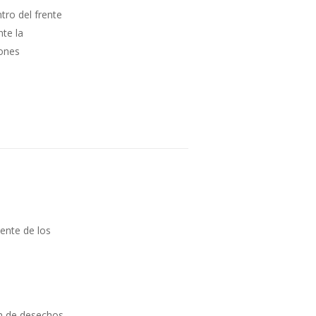
tro del frente
nte la
iones
iente de los
ón de desechos