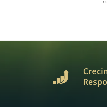
c
Creci
Respo
Presione enter para buscar o ESC para cerrar