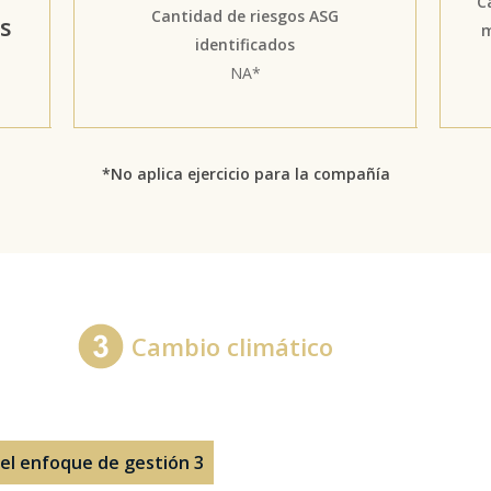
C
Cantidad de riesgos ASG
os
m
identificados
NA*
*No aplica ejercicio para la compañía
Cambio climático
 del enfoque de gestión 3