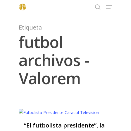
Menu
Skip
to
search
main
content
Etiqueta
futbol
archivos -
Valorem
“El futbolista presidente”, la