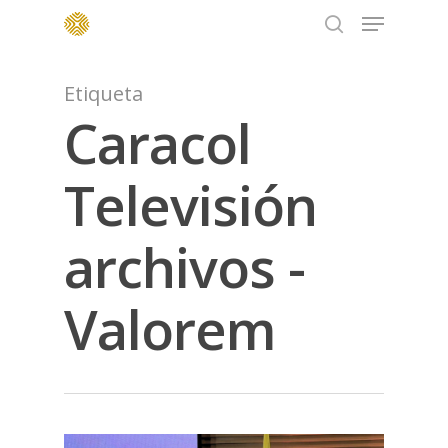
Menu
Skip
to
search
main
content
Etiqueta
Caracol
Televisión
archivos -
Valorem