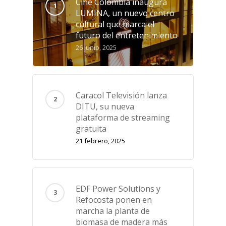
Cine Colombia inaugura
LUMINA, un nuevo centro
cultural que marca el
futuro del entretenimiento
26 junio, 2025
Caracol Televisión lanza
DITU, su nueva
plataforma de streaming
gratuita
21 febrero, 2025
EDF Power Solutions y
Refocosta ponen en
marcha la planta de
biomasa de madera más