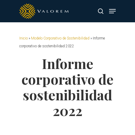
Skip
Menu
to
search
main
content
Inicio
»
Modelo Corporativo de Sostenibilidad
»
Informe
corporativo de sostenibilidad 2022
Informe
corporativo de
sostenibilidad
2022