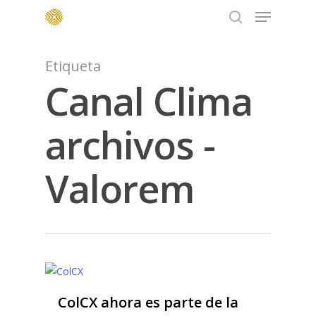
Menu
Skip
to
search
main
content
Etiqueta
Canal Clima
archivos -
Valorem
ColCX ahora es parte de la