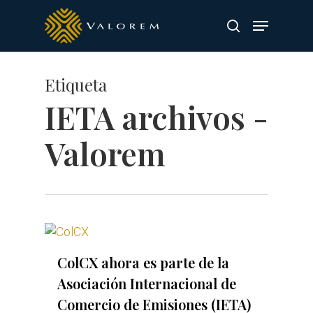
Skip
Menu
to
search
main
content
Etiqueta
IETA archivos -
Valorem
ColCX ahora es parte de la
Asociación Internacional de
Comercio de Emisiones (IETA)