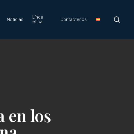
Línea
sear
Noticias
Contáctenos
ética
a en los
ina