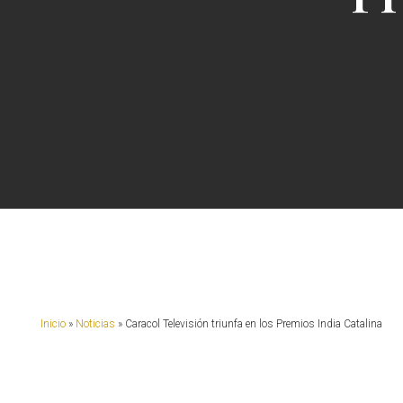
Presione enter para buscar o ESC para cerrar
Inicio
»
Noticias
»
Caracol Televisión triunfa en los Premios India Catalina