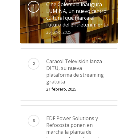
Cine Colombia inaugura
LUMINA, un nuevo centro
cultural que marca el
futuro del entretenimiento
26 junio, 2025
Caracol Televisión lanza
DITU, su nueva
plataforma de streaming
gratuita
21 febrero, 2025
EDF Power Solutions y
Refocosta ponen en
marcha la planta de