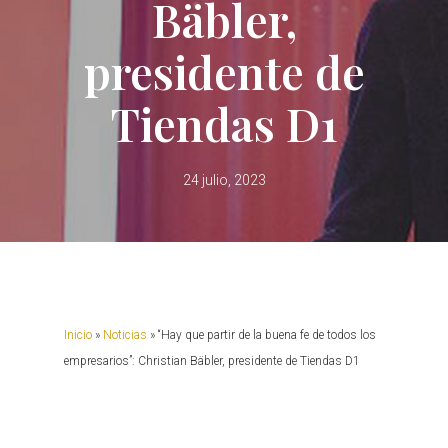
Bäbler,
presidente de
Tiendas D1
24 julio, 2023
Inicio
»
Noticias
»
“Hay que partir de la buena fe de todos los
empresarios”: Christian Bäbler, presidente de Tiendas D1