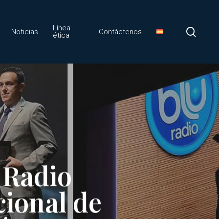
Línea
sear
Noticias
Contáctenos
ética
 Radio
ional de