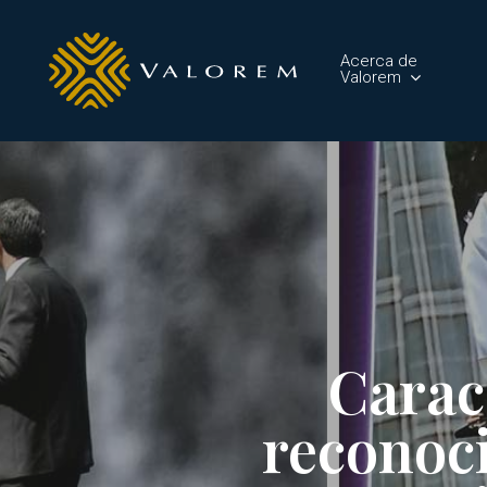
Skip
to
Acerca de
main
Valorem
content
Carac
reconoc