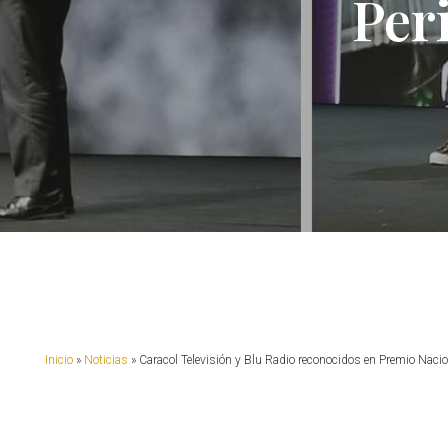
Per
Presione enter para buscar o ESC para cerrar
Inicio
»
Noticias
»
Caracol Televisión y Blu Radio reconocidos en Premio Naci