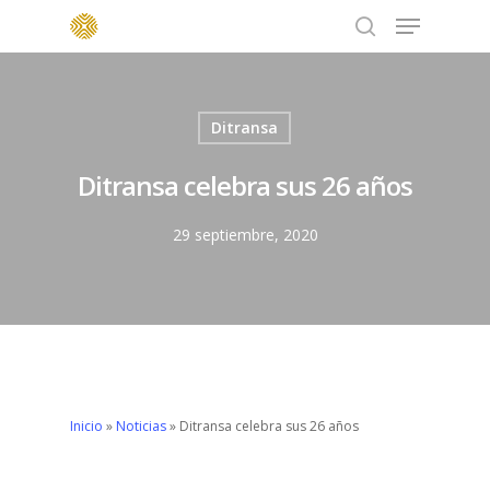
Menu
Skip
to
search
main
content
Ditransa
Ditransa celebra sus 26 años
29 septiembre, 2020
Inicio
»
Noticias
»
Ditransa celebra sus 26 años